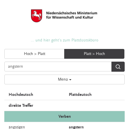
... und hier geht's zum Plattdüütskbüro
Hoch > Platt
Platt > Hoch
Menü
Hochdeutsch
Plattdeutsch
direkte Treffer
Verben
ängstigen
angstern