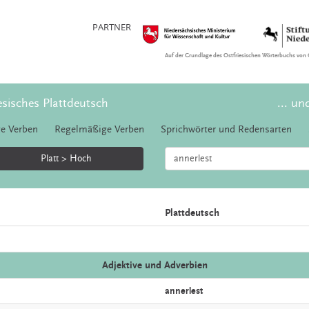
PARTNER
Auf der Grundlage des Ostfriesischen Wörterbuchs von 
esisches Plattdeutsch
... un
e Verben
Regelmäßige Verben
Sprichwörter und Redensarten
Platt > Hoch
Plattdeutsch
Adjektive und Adverbien
annerlest