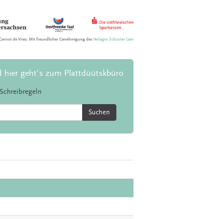
Gernot de Vries. Mit freundlicher Genehmigung des
Verlages Schuster Leer
d hier geht's zum Plattdüütskbüro
Schreibregeln
Suchen