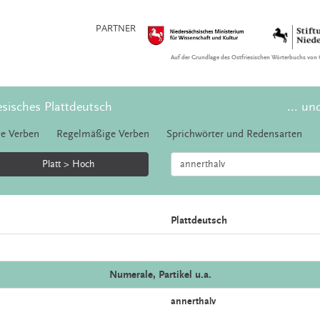
PARTNER
Auf der Grundlage des Ostfriesischen Wörterbuchs von 
esisches Plattdeutsch
... un
e Verben
Regelmäßige Verben
Sprichwörter und Redensarten
Platt > Hoch
Plattdeutsch
Numerale, Partikel u.a.
annerthalv