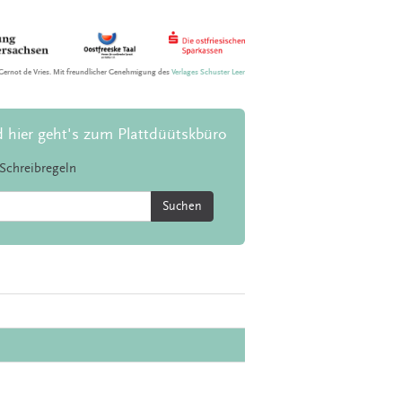
Gernot de Vries. Mit freundlicher Genehmigung des
Verlages Schuster Leer
d hier geht's zum Plattdüütskbüro
Schreibregeln
Suchen