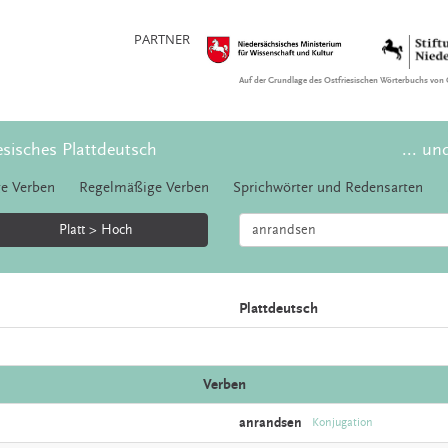
PARTNER
Auf der Grundlage des Ostfriesischen Wörterbuchs von 
esisches Plattdeutsch
... un
e Verben
Regelmäßige Verben
Sprichwörter und Redensarten
Platt > Hoch
Plattdeutsch
Verben
anrandsen
Konjugation