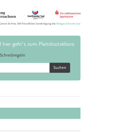
Gernot de Vries. Mit freundlicher Genehmigung des
Verlages Schuster Leer
d hier geht's zum Plattdüütskbüro
Schreibregeln
Suchen