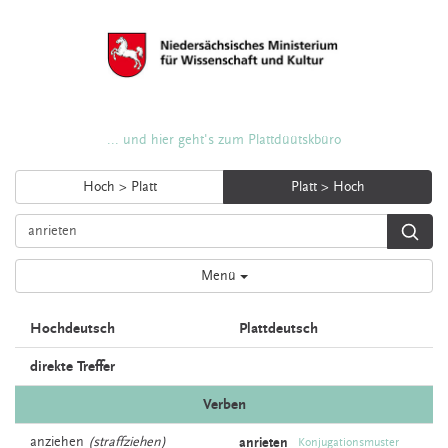
... und hier geht's zum Plattdüütskbüro
Hoch > Platt
Platt > Hoch
Menü
Hochdeutsch
Plattdeutsch
direkte Treffer
Verben
anziehen
(straffziehen)
anrieten
Konjugationsmuster