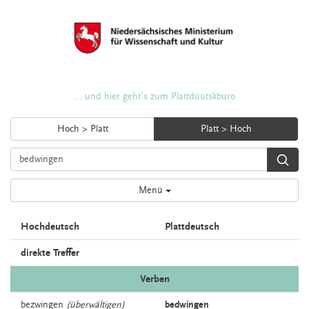
... und hier geht's zum Plattdüütskbüro
Hoch > Platt
Platt > Hoch
Menü
Hochdeutsch
Plattdeutsch
direkte Treffer
Verben
bezwingen
(überwältigen)
bedwingen