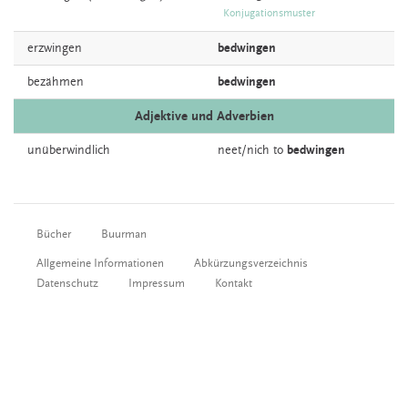
Konjugationsmuster
erzwingen
bedwingen
bezähmen
bedwingen
Adjektive und Adverbien
unüberwindlich
neet/nich to
bedwingen
Bücher
Buurman
Allgemeine Informationen
Abkürzungsverzeichnis
Datenschutz
Impressum
Kontakt