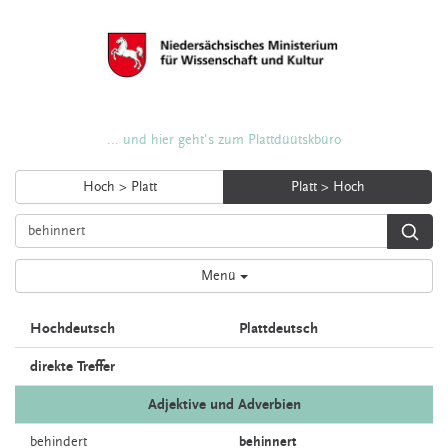
... und hier geht's zum Plattdüütskbüro
Hoch > Platt
Platt > Hoch
Menü
Hochdeutsch
Plattdeutsch
direkte Treffer
Adjektive und Adverbien
behindert
behinnert