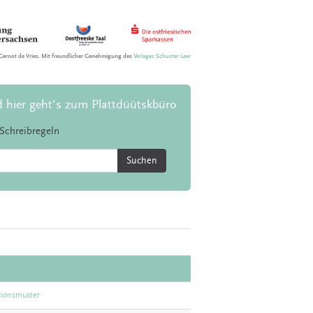
Gernot de Vries. Mit freundlicher Genehmigung des
Verlages Schuster Leer
d hier geht's zum Plattdüütskbüro
Schreibregeln
Suchen
tionsmuster