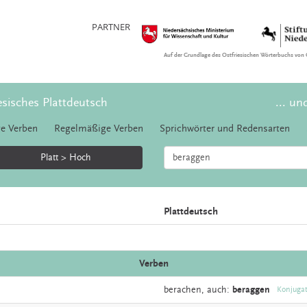
PARTNER
Auf der Grundlage des Ostfriesischen Wörterbuchs von 
esisches Plattdeutsch
... un
e Verben
Regelmäßige Verben
Sprichwörter und Redensarten
Platt > Hoch
Plattdeutsch
Verben
berachen,
auch:
beraggen
Konjuga