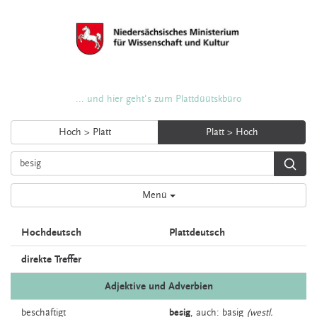
... und hier geht's zum Plattdüütskbüro
Hoch > Platt
Platt > Hoch
Menü
Hochdeutsch
Plattdeutsch
direkte Treffer
Adjektive und Adverbien
beschäftigt
besig
,
auch:
bäsig
(westl.