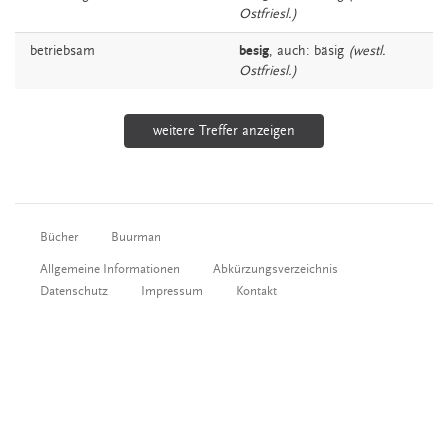
Ostfriesl.)
betriebsam
besig
,
auch:
bäsig
(westl.
Ostfriesl.)
weitere Treffer anzeigen
Bücher
Buurman
Allgemeine Informationen
Abkürzungsverzeichnis
Datenschutz
Impressum
Kontakt