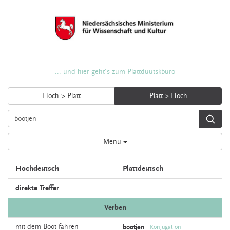
... und hier geht's zum Plattdüütskbüro
Hoch > Platt
Platt > Hoch
Menü
Hochdeutsch
Plattdeutsch
direkte Treffer
Verben
mit dem
Boot
fahren
bootjen
Konjugation