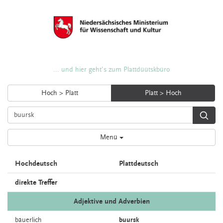
... und hier geht's zum Plattdüütskbüro
Hoch > Platt
Platt > Hoch
Menü
Hochdeutsch
Plattdeutsch
direkte Treffer
Adjektive und Adverbien
bäuerlich
buursk