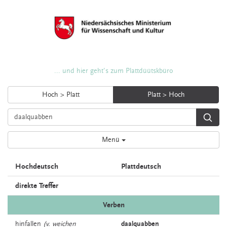
... und hier geht's zum Plattdüütskbüro
Hoch > Platt
Platt > Hoch
Menü
Hochdeutsch
Plattdeutsch
direkte Treffer
Verben
hinfallen
(v. weichen
daalquabben