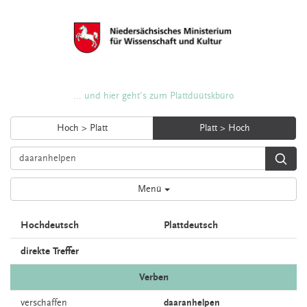
... und hier geht's zum Plattdüütskbüro
Hoch > Platt
Platt > Hoch
Menü
Hochdeutsch
Plattdeutsch
direkte Treffer
Verben
verschaffen
daaranhelpen