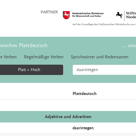
PARTNER
Auf der Grundlage des Ostfriesischen Wörterbuchs von 
esisches Plattdeutsch
... un
e Verben
Regelmäßige Verben
Sprichwörter und Redensarten
Platt > Hoch
Plattdeutsch
Adjektive und Adverbien
daarintegen