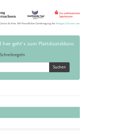
Gernot de Vries. Mit freundlicher Genehmigung des
Verlages Schuster Leer
d hier geht's zum Plattdüütskbüro
Schreibregeln
Suchen