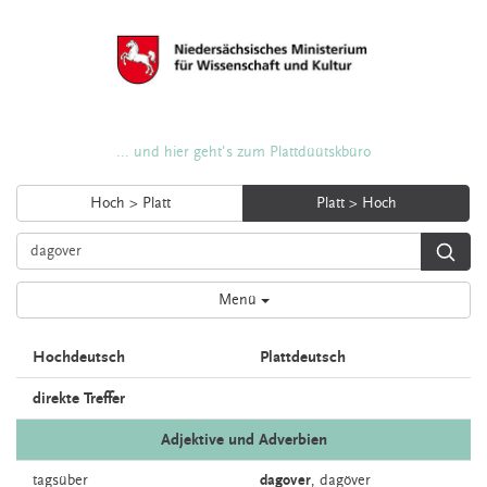
... und hier geht's zum Plattdüütskbüro
Hoch > Platt
Platt > Hoch
Menü
Hochdeutsch
Plattdeutsch
direkte Treffer
Adjektive und Adverbien
tagsüber
dagover
,
dagöver