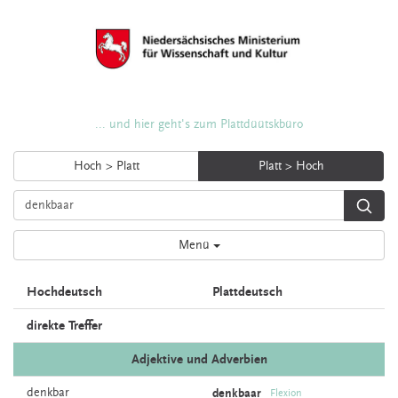
... und hier geht's zum Plattdüütskbüro
Hoch > Platt
Platt > Hoch
Menü
Hochdeutsch
Plattdeutsch
direkte Treffer
Adjektive und Adverbien
denkbar
denkbaar
Flexion