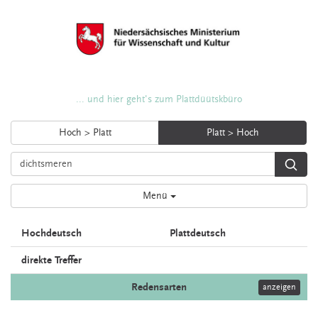
... und hier geht's zum Plattdüütskbüro
Hoch > Platt
Platt > Hoch
Menü
Hochdeutsch
Plattdeutsch
direkte Treffer
Redensarten
anzeigen