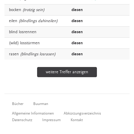
bocken
(trotzig sein)
diesen
eilen
(blindlings dahineilen)
diesen
blind
losrennen
diesen
(wild)
losstürmen
diesen
rasen
(blindlings losrasen)
diesen
weitere Treffer anzeigen
Bücher
Buurman
Allgemeine Informationen
Abkürzungsverzeichnis
Datenschutz
Impressum
Kontakt