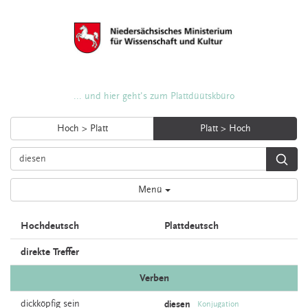
... und hier geht's zum Plattdüütskbüro
Hoch > Platt
Platt > Hoch
Menü
Hochdeutsch
Plattdeutsch
direkte Treffer
Verben
dickköpfig
sein
diesen
Konjugation