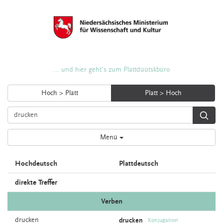
... und hier geht's zum Plattdüütskbüro
Hoch > Platt
Platt > Hoch
Menü
Hochdeutsch
Plattdeutsch
direkte Treffer
Verben
drucken
drucken
Konjugation