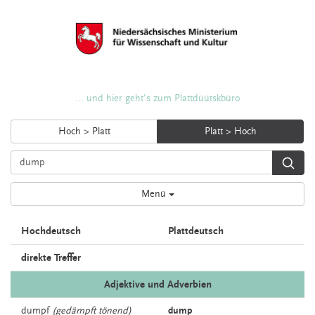
... und hier geht's zum Plattdüütskbüro
Hoch > Platt
Platt > Hoch
Menü
Hochdeutsch
Plattdeutsch
direkte Treffer
Adjektive und Adverbien
dumpf
(gedämpft tönend)
dump