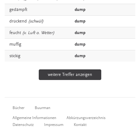
gedämpft
dump
drückend
(schwül)
dump
feucht
(v. Luft o. Wetter)
dump
muffig
dump
stickig
dump
weitere Treffer anzeigen
Bücher
Buurman
Allgemeine Informationen
Abkürzungsverzeichnis
Datenschutz
Impressum
Kontakt