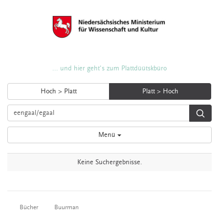
... und hier geht's zum Plattdüütskbüro
Hoch > Platt
Platt > Hoch
Menü
Keine Suchergebnisse.
Bücher
Buurman