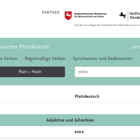
PARTNER
Auf der Grundlage des Ostfriesischen Wörterbuchs von 
esisches Plattdeutsch
... un
e Verben
Regelmäßige Verben
Sprichwörter und Redensarten
Platt > Hoch
Plattdeutsch
Adjektive und Adverbien
extra