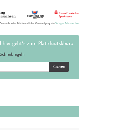
Gernot de Vries. Mit freundlicher Genehmigung des
Verlages Schuster Leer
d hier geht's zum Plattdüütskbüro
Schreibregeln
Suchen