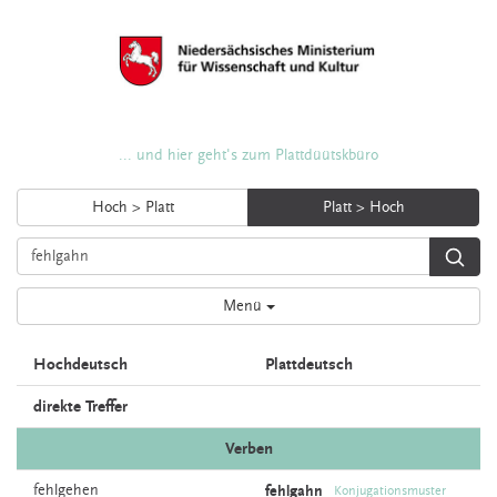
... und hier geht's zum Plattdüütskbüro
Hoch > Platt
Platt > Hoch
Menü
Hochdeutsch
Plattdeutsch
direkte Treffer
Verben
fehlgehen
fehlgahn
Konjugationsmuster