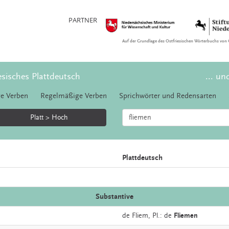
PARTNER
Auf der Grundlage des Ostfriesischen Wörterbuchs von 
esisches Plattdeutsch
... un
e Verben
Regelmäßige Verben
Sprichwörter und Redensarten
Platt > Hoch
Plattdeutsch
Substantive
de
Fliem
, Pl.: de
Fliemen