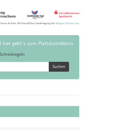
Gernot de Vries. Mit freundlicher Genehmigung des
Verlages Schuster Leer
d hier geht's zum Plattdüütskbüro
Schreibregeln
Suchen