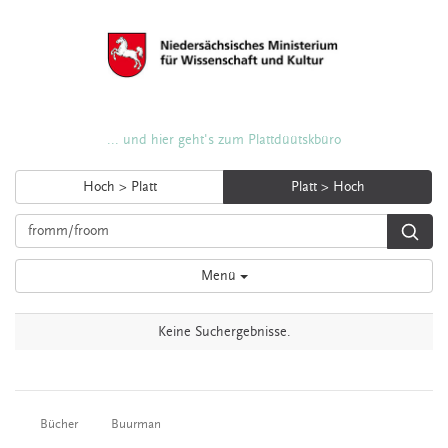
... und hier geht's zum Plattdüütskbüro
Hoch > Platt
Platt > Hoch
Menü
Keine Suchergebnisse.
Bücher
Buurman