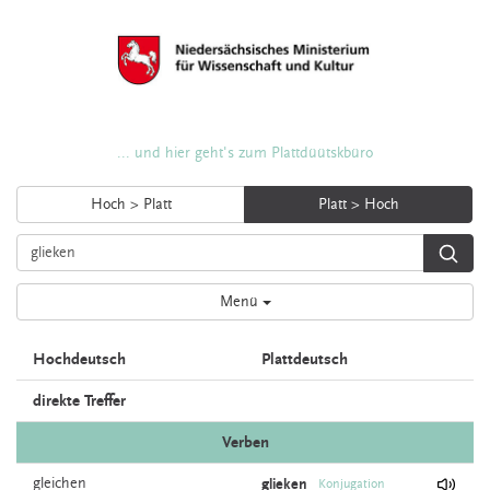
... und hier geht's zum Plattdüütskbüro
Hoch > Platt
Platt > Hoch
Menü
Hochdeutsch
Plattdeutsch
direkte Treffer
Verben
gleichen
glieken
Konjugation