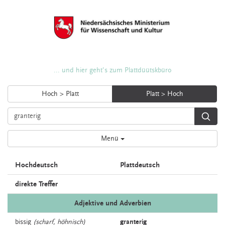
... und hier geht's zum Plattdüütskbüro
Hoch > Platt
Platt > Hoch
Menü
Hochdeutsch
Plattdeutsch
direkte Treffer
Adjektive und Adverbien
bissig
(scharf, höhnisch)
granterig