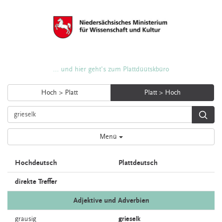
... und hier geht's zum Plattdüütskbüro
Hoch > Platt
Platt > Hoch
Menü
Hochdeutsch
Plattdeutsch
direkte Treffer
Adjektive und Adverbien
grausig
grieselk