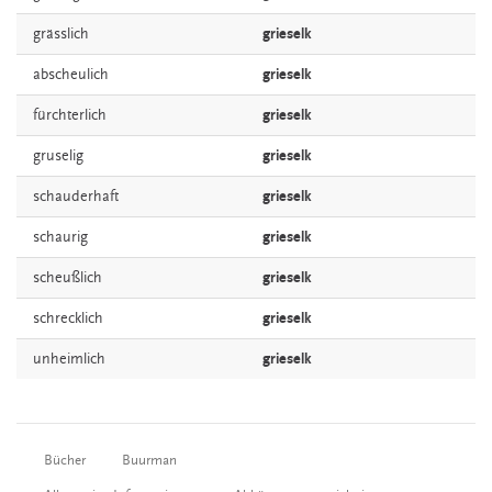
grässlich
grieselk
abscheulich
grieselk
fürchterlich
grieselk
gruselig
grieselk
schauderhaft
grieselk
schaurig
grieselk
scheußlich
grieselk
schrecklich
grieselk
unheimlich
grieselk
Bücher
Buurman