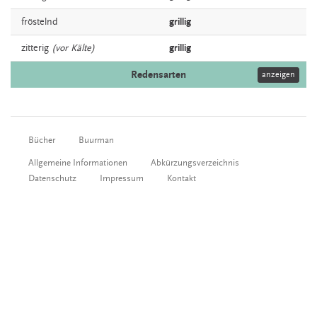
fröstelnd
grillig
zitterig
(vor Kälte)
grillig
Redensarten
anzeigen
Bücher
Buurman
Allgemeine Informationen
Abkürzungsverzeichnis
Datenschutz
Impressum
Kontakt