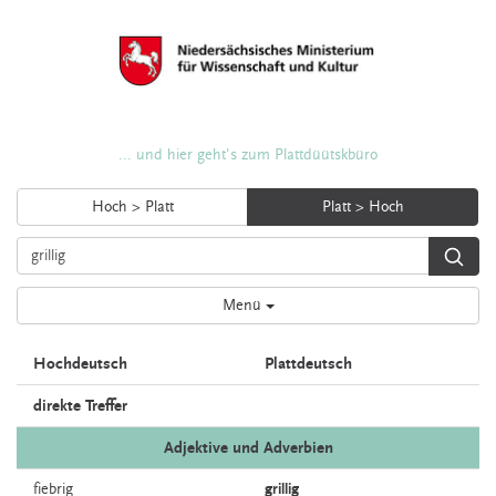
... und hier geht's zum Plattdüütskbüro
Hoch > Platt
Platt > Hoch
Menü
Hochdeutsch
Plattdeutsch
direkte Treffer
Adjektive und Adverbien
fiebrig
grillig