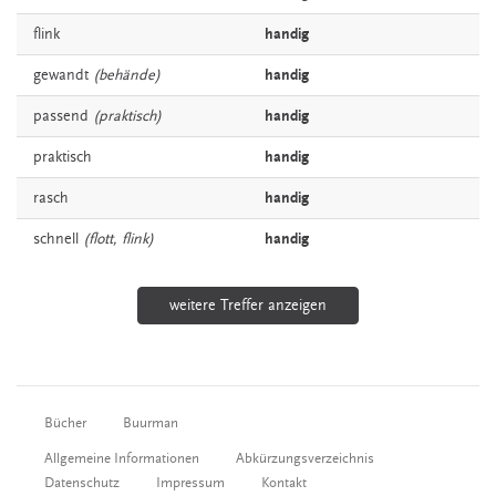
flink
handig
gewandt
(behände)
handig
passend
(praktisch)
handig
praktisch
handig
rasch
handig
schnell
(flott, flink)
handig
weitere Treffer anzeigen
Bücher
Buurman
Allgemeine Informationen
Abkürzungsverzeichnis
Datenschutz
Impressum
Kontakt