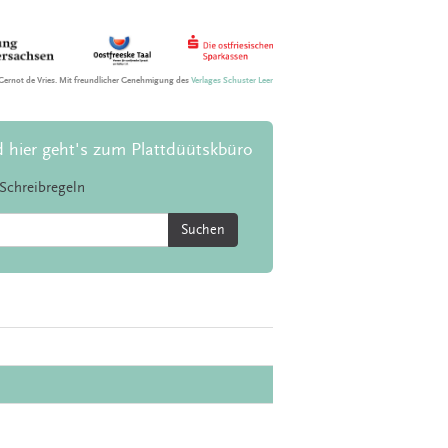
Gernot de Vries. Mit freundlicher Genehmigung des
Verlages Schuster Leer
d hier geht's zum Plattdüütskbüro
Schreibregeln
Suchen