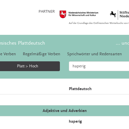
PARTNER
Auf der Grundlage des Ostfriesischen Wörterbuchs von 
esisches Plattdeutsch
... un
e Verben
Regelmäßige Verben
Sprichwörter und Redensarten
Platt > Hoch
Plattdeutsch
Adjektive und Adverbien
haperig