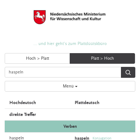
... und hier geht's zum Plattdüütskbüro
Hoch > Platt
Platt > Hoch
Menü
Hochdeutsch
Plattdeutsch
direkte Treffer
Verben
haspeln
haspeln
Konjugation