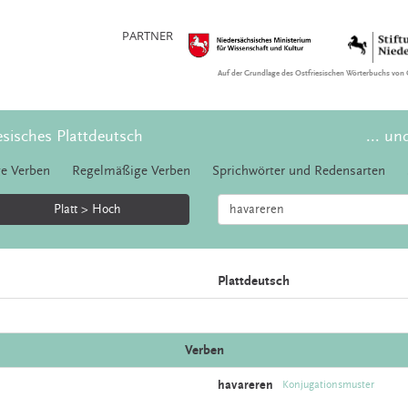
PARTNER
Auf der Grundlage des Ostfriesischen Wörterbuchs von 
esisches Plattdeutsch
... un
e Verben
Regelmäßige Verben
Sprichwörter und Redensarten
Platt > Hoch
Plattdeutsch
Verben
havareren
Konjugationsmuster