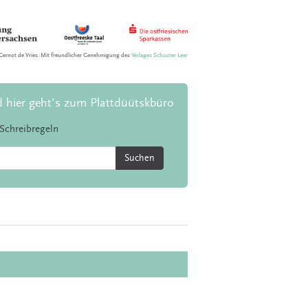
Gernot de Vries. Mit freundlicher Genehmigung des
Verlages Schuster Leer
d hier geht's zum Plattdüütskbüro
Schreibregeln
Suchen