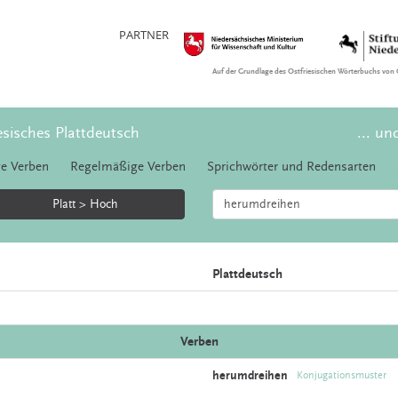
PARTNER
Auf der Grundlage des Ostfriesischen Wörterbuchs von 
esisches Plattdeutsch
... un
e Verben
Regelmäßige Verben
Sprichwörter und Redensarten
Platt > Hoch
Plattdeutsch
Verben
herumdreihen
Konjugationsmuster