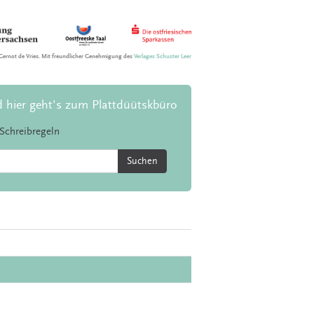
Gernot de Vries. Mit freundlicher Genehmigung des
Verlages Schuster Leer
d hier geht's zum Plattdüütskbüro
Schreibregeln
Suchen