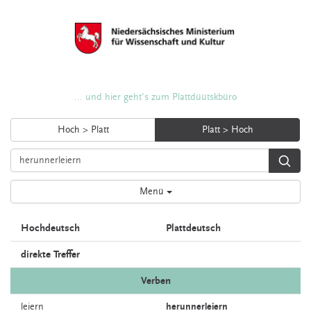
... und hier geht's zum Plattdüütskbüro
Hoch > Platt
Platt > Hoch
Menü
Hochdeutsch
Plattdeutsch
direkte Treffer
Verben
leiern
herunnerleiern