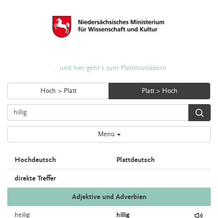
... und hier geht's zum Plattdüütskbüro
Hoch > Platt
Platt > Hoch
Menü
Hochdeutsch
Plattdeutsch
direkte Treffer
Adjektive und Adverbien
heilig
hillig