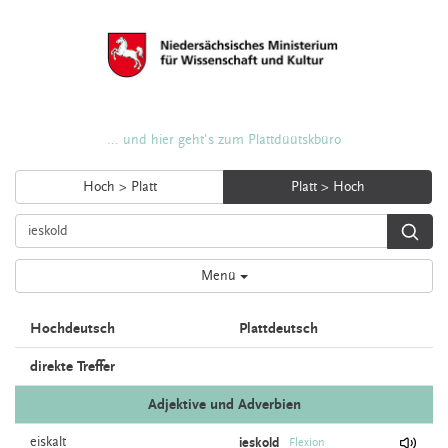
... und hier geht's zum Plattdüütskbüro
Hoch > Platt
Platt > Hoch
Menü
Hochdeutsch
Plattdeutsch
direkte Treffer
Adjektive und Adverbien
eiskalt
ieskold
Flexion