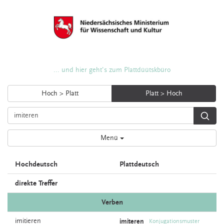
... und hier geht's zum Plattdüütskbüro
Hoch > Platt
Platt > Hoch
Menü
Hochdeutsch
Plattdeutsch
direkte Treffer
Verben
imitieren
imiteren
Konjugationsmuster