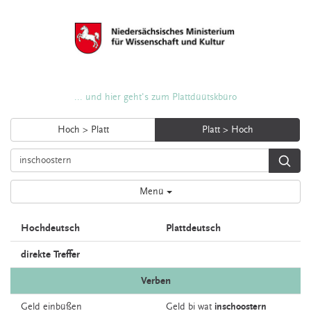
... und hier geht's zum Plattdüütskbüro
Hoch > Platt
Platt > Hoch
Menü
Hochdeutsch
Plattdeutsch
direkte Treffer
Verben
Geld
einbüßen
Geld bi wat
inschoostern