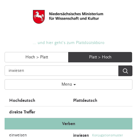
... und hier geht's zum Plattdüütskbüro
Hoch > Platt
Platt > Hoch
Menü
Hochdeutsch
Plattdeutsch
direkte Treffer
Verben
einweisen
inwiesen
Konjugationsmuster