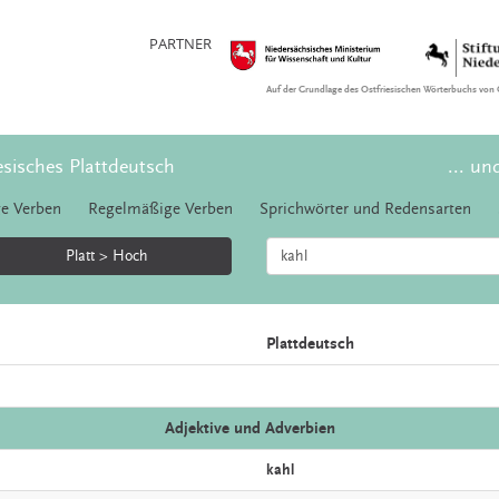
PARTNER
Auf der Grundlage des Ostfriesischen Wörterbuchs von 
esisches Plattdeutsch
... un
e Verben
Regelmäßige Verben
Sprichwörter und Redensarten
Platt > Hoch
Plattdeutsch
Adjektive und Adverbien
kahl