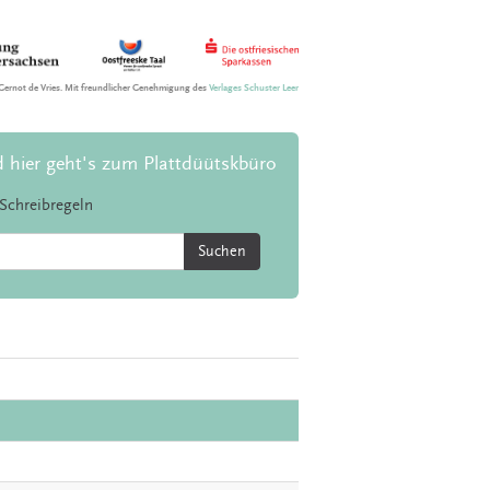
Gernot de Vries. Mit freundlicher Genehmigung des
Verlages Schuster Leer
d hier geht's zum Plattdüütskbüro
Schreibregeln
Suchen