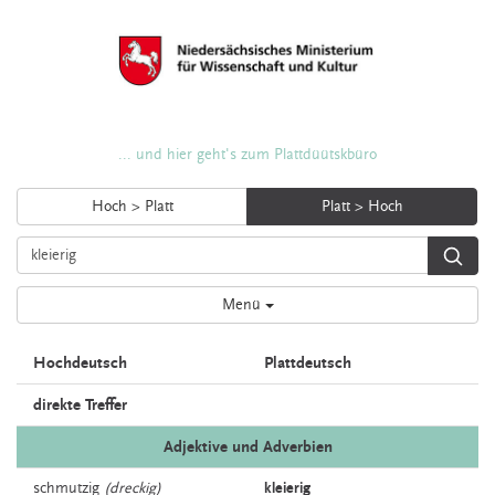
... und hier geht's zum Plattdüütskbüro
Hoch > Platt
Platt > Hoch
Menü
Hochdeutsch
Plattdeutsch
direkte Treffer
Adjektive und Adverbien
schmutzig
(dreckig)
kleierig