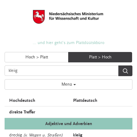
... und hier geht's zum Plattdüütskbüro
Hoch > Platt
Platt > Hoch
Menü
Hochdeutsch
Plattdeutsch
direkte Treffer
Adjektive und Adverbien
dreckig
(v. Wegen u. Straßen)
kleiig