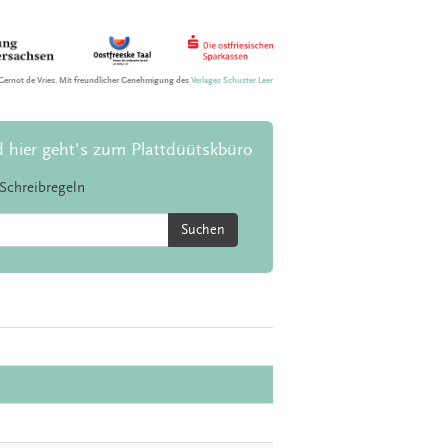
Gernot de Vries. Mit freundlicher Genehmigung des
Verlages Schuster Leer
d hier geht's zum Plattdüütskbüro
Schreibregeln
Suchen