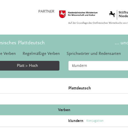
PARTNER
Auf der Grundlage des Ostfriesischen Wörterbuchs von 
esisches Plattdeutsch
... un
e Verben
Regelmäßige Verben
Sprichwörter und Redensarten
Platt > Hoch
Plattdeutsch
Verben
klundern
Konjugation