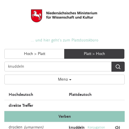
... und hier geht's zum Plattdüütskbüro
Hoch > Platt
Platt > Hoch
Menü
Hochdeutsch
Plattdeutsch
direkte Treffer
Verben
drücken
(umarmen)
knuddeln
Konjugation