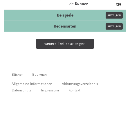
de
Kunnen
Beispiele
anzeigen
Redensarten
anzeigen
weitere Treffer anzeigen
Bücher
Buurman
Allgemeine Informationen
Abkürzungsverzeichnis
Datenschutz
Impressum
Kontakt