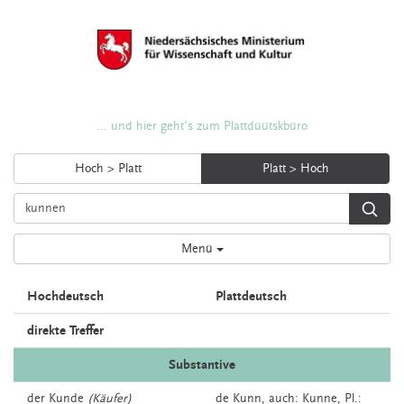
... und hier geht's zum Plattdüütskbüro
Hoch > Platt
Platt > Hoch
Menü
Hochdeutsch
Plattdeutsch
direkte Treffer
Substantive
der
Kunde
(Käufer)
de
Kunn,
auch:
Kunne
, Pl.: