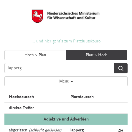
... und hier geht's zum Plattdüütskbüro
Hoch > Platt
Platt > Hoch
Menü
Hochdeutsch
Plattdeutsch
direkte Treffer
Adjektive und Adverbien
abgerissen
(schlecht gekleidet)
lapperg