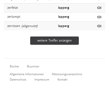
zerfetzt
lapperg
zerlumpt
lapperg
zerrissen
(abgenutzt)
lapperg
weitere Treffer anzeigen
Bücher
Buurman
Allgemeine Informationen
Abkürzungsverzeichnis
Datenschutz
Impressum
Kontakt