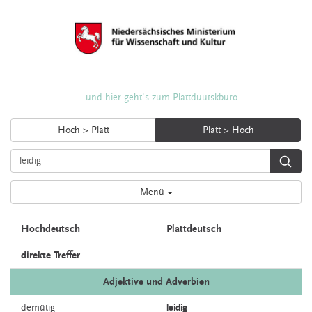
... und hier geht's zum Plattdüütskbüro
Hoch > Platt
Platt > Hoch
Menü
Hochdeutsch
Plattdeutsch
direkte Treffer
Adjektive und Adverbien
demütig
leidig