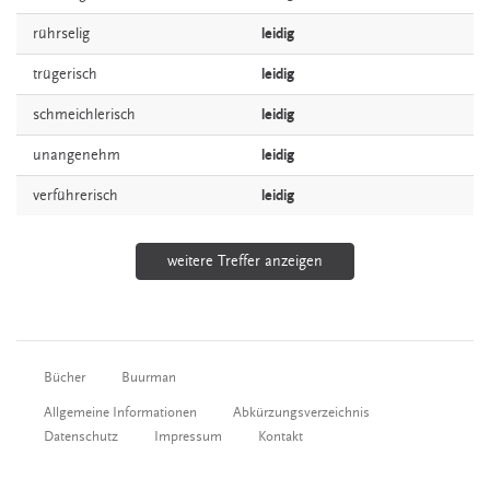
rührselig
leidig
trügerisch
leidig
schmeichlerisch
leidig
unangenehm
leidig
verführerisch
leidig
weitere Treffer anzeigen
Bücher
Buurman
Allgemeine Informationen
Abkürzungsverzeichnis
Datenschutz
Impressum
Kontakt