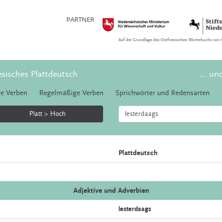
PARTNER
Auf der Grundlage des Ostfriesischen Wörterbuchs von 
esisches Plattdeutsch
... un
e Verben
Regelmäßige Verben
Sprichwörter und Redensarten
Platt > Hoch
Plattdeutsch
Adjektive und Adverbien
lesterdaags