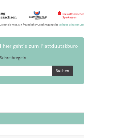
Gernot de Vries. Mit freundlicher Genehmigung des
Verlages Schuster Leer
d hier geht's zum Plattdüütskbüro
Schreibregeln
Suchen