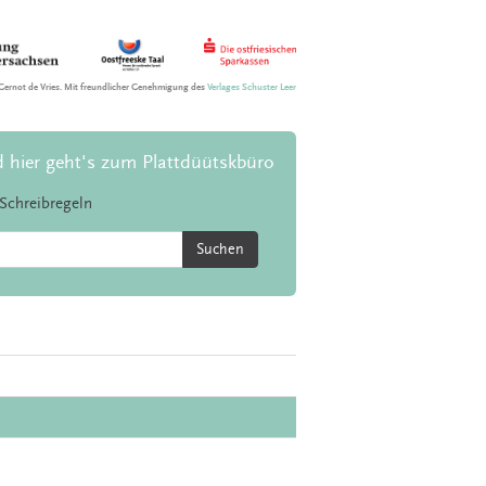
Gernot de Vries. Mit freundlicher Genehmigung des
Verlages Schuster Leer
d hier geht's zum Plattdüütskbüro
Schreibregeln
Suchen