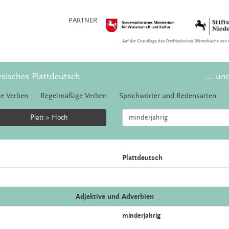
PARTNER
Auf der Grundlage des Ostfriesischen Wörterbuchs von 
esisches Plattdeutsch
... un
e Verben
Regelmäßige Verben
Sprichwörter und Redensarten
Platt > Hoch
Plattdeutsch
Adjektive und Adverbien
minderjahrig